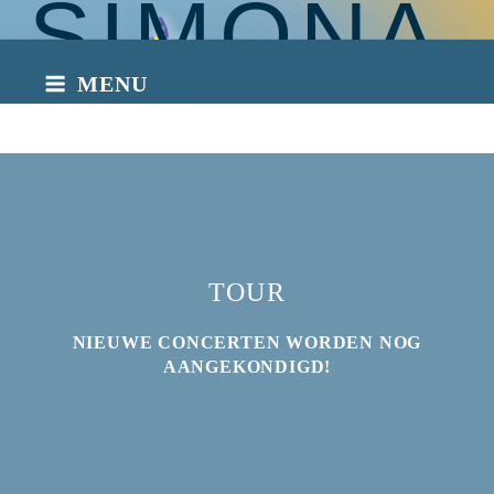
SIMONA
Naar
de
inhoud
MENU
springen
INTO THE
LIGHT
TOUR
NIEUWE CONCERTEN WORDEN NOG
AANGEKONDIGD!