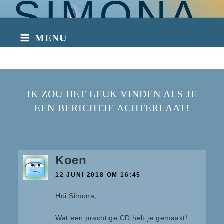
SIMONA
Naar
de
inhoud
MENU
springen
INTO THE
LIGHT
IK ZOU HET LEUK VINDEN ALS JE
EEN BERICHTJE ACHTERLAAT!
Koen
12 JUNI 2018 OM 16:45
Hoi Simona,
Wat een prachtige CD heb je gemaakt!